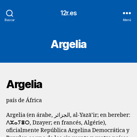
12r.es
Buscar
Menú
Argelia
Argelia
país de África
Argelia (en árabe, الجزائر, al-Yazā’ir; en bereber:
ⴷⵣⴰⵢⴻⵔ, Dzayer; en francés, Algérie),
oficialmente República Argelina Democrática y