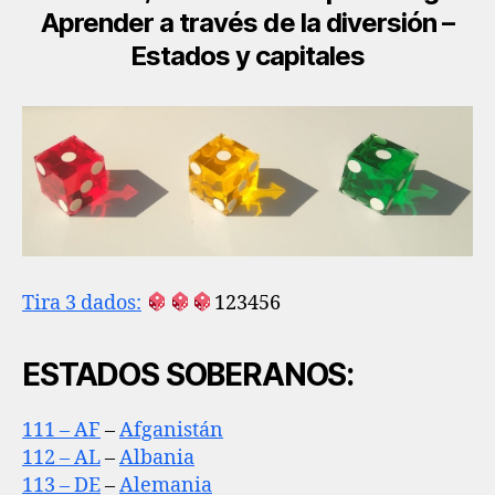
Aprender a través de la diversión –
Estados y capitales
Tira 3 dados:
123456
ESTADOS SOBERANOS:
111 – AF
–
Afganistán
112 – AL
–
Albania
113 – DE
–
Alemania