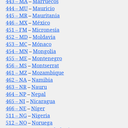
443 – MA
–
Marruecos
444 – MU
–
Mauricio
445 – MR
–
Mauritania
446 – MX
–
México
451 – FM
–
Micronesia
452 – MD
–
Moldavia
453 – MC
–
Mónaco
454 – MN
–
Mongolia
455 – ME
–
Montenegro
456 – MS
–
Montserrat
461 – MZ
–
Mozambique
462 – NA
–
Namibia
463 – NR
–
Nauru
464 – NP
–
Nepal
465 – NI
–
Nicaragua
466 – NE
–
Níger
511 – NG
–
Nigeria
512 – NO
–
Noruega