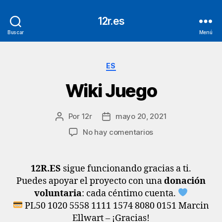
12r.es
Buscar
Menú
Categorías
ES
Wiki Juego
Por
12r
mayo 20, 2021
Autor
Fecha
de
de
en
No hay comentarios
la
la
Wiki
entrada
entrada
Juego
12R.ES
sigue funcionando gracias a ti.
Puedes apoyar el proyecto con una
donación
voluntaria
: cada céntimo cuenta.
PL50 1020 5558 1111 1574 8080 0151 Marcin
Ellwart – ¡Gracias!