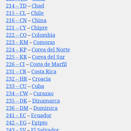
214 – TD
–
Chad
215 – CL
–
Chile
216 – CN
–
China
221 – CY
–
Chipre
222 – CO
–
Colombia
223 – KM
–
Comoras
224 – KP
–
Corea del Norte
225 – KR
–
Corea del Sur
226 – CI
–
Costa de Marfil
231 – CR
–
Costa Rica
232 – HR
–
Croacia
233 – CU
–
Cuba
234 – CW
–
Curazao
235 – DK
–
Dinamarca
236 – DM
–
Dominica
241 – EC
–
Ecuador
242 – EG
–
Egipto
243 – SV
–
El Salvador