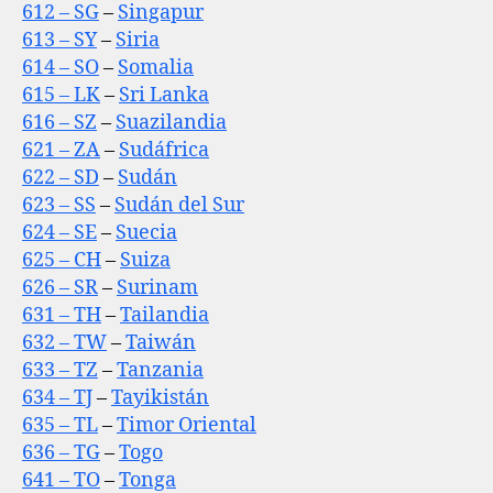
612 – SG
–
Singapur
613 – SY
–
Siria
614 – SO
–
Somalia
615 – LK
–
Sri Lanka
616 – SZ
–
Suazilandia
621 – ZA
–
Sudáfrica
622 – SD
–
Sudán
623 – SS
–
Sudán del Sur
624 – SE
–
Suecia
625 – CH
–
Suiza
626 – SR
–
Surinam
631 – TH
–
Tailandia
632 – TW
–
Taiwán
633 – TZ
–
Tanzania
634 – TJ
–
Tayikistán
635 – TL
–
Timor Oriental
636 – TG
–
Togo
641 – TO
–
Tonga