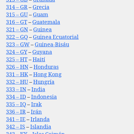
314 – GR
–
Grecia
315 – GU
–
Guam
316 – GT
–
Guatemala
321 – GN
–
Guinea
322 – GQ
–
Guinea Ecuatorial
323 – GW
–
Guinea-Bisáu
324 – GY
–
Guyana
325 – HT
–
Haití
326 – HN
–
Honduras
331 – HK
–
Hong Kong
332 – HU
–
Hungría
333 – IN
–
India
334 – ID
–
Indonesia
335 – IQ
–
Irak
336 – IR
–
Irán
341 – IE
–
Irlanda
342 – IS
–
Islandia