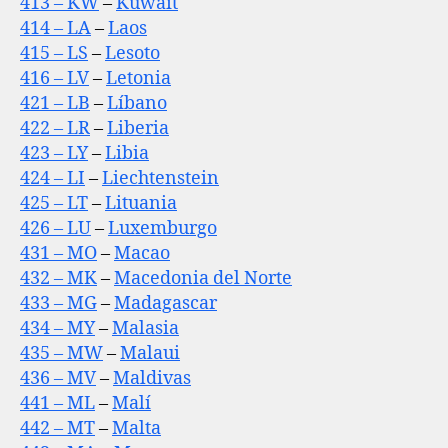
413 – KW
–
Kuwait
414 – LA
–
Laos
415 – LS
–
Lesoto
416 – LV
–
Letonia
421 – LB
–
Líbano
422 – LR
–
Liberia
423 – LY
–
Libia
424 – LI
–
Liechtenstein
425 – LT
–
Lituania
426 – LU
–
Luxemburgo
431 – MO
–
Macao
432 – MK
–
Macedonia del Norte
433 – MG
–
Madagascar
434 – MY
–
Malasia
435 – MW
–
Malaui
436 – MV
–
Maldivas
441 – ML
–
Malí
442 – MT
–
Malta