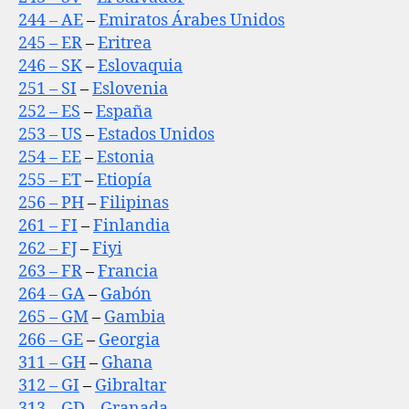
244 – AE
–
Emiratos Árabes Unidos
245 – ER
–
Eritrea
246 – SK
–
Eslovaquia
251 – SI
–
Eslovenia
252 – ES
–
España
253 – US
–
Estados Unidos
254 – EE
–
Estonia
255 – ET
–
Etiopía
256 – PH
–
Filipinas
261 – FI
–
Finlandia
262 – FJ
–
Fiyi
263 – FR
–
Francia
264 – GA
–
Gabón
265 – GM
–
Gambia
266 – GE
–
Georgia
311 – GH
–
Ghana
312 – GI
–
Gibraltar
313 – GD
–
Granada