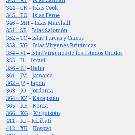
343 – KY
–
Islas Caimán
344 – CK
–
Islas Cook
345 – FO
–
Islas Feroe
346 – MH
–
Islas Marshall
351 – SB
–
Islas Salomón
352 – TC
–
Islas Turcas y Caicos
353 – VG
–
Islas Vírgenes Británicas
354 – VI
–
Islas Vírgenes de los Estados Unidos
355 – IL
–
Israel
356 – IT
–
Italia
361 – JM
–
Jamaica
362 – JP
–
Japón
363 – JO
–
Jordania
364 – KZ
–
Kazajistán
365 – KE
–
Kenia
366 – KG
–
Kirguistán
411 – KI
–
Kiribati
412 – XK
–
Kosovo