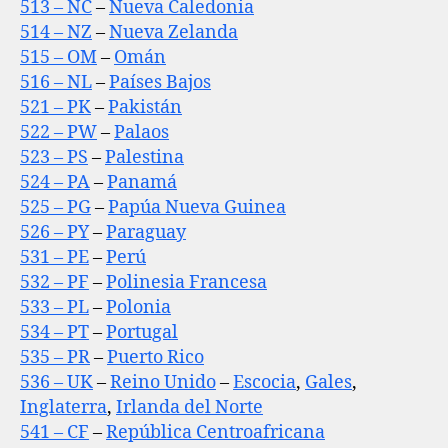
513 – NC
–
Nueva Caledonia
514 – NZ
–
Nueva Zelanda
515 – OM
–
Omán
516 – NL
–
Países Bajos
521 – PK
–
Pakistán
522 – PW
–
Palaos
523 – PS
–
Palestina
524 – PA
–
Panamá
525 – PG
–
Papúa Nueva Guinea
526 – PY
–
Paraguay
531 – PE
–
Perú
532 – PF
–
Polinesia Francesa
533 – PL
–
Polonia
534 – PT
–
Portugal
535 – PR
–
Puerto Rico
536 – UK
–
Reino Unido
–
Escocia
,
Gales
,
Inglaterra
,
Irlanda del Norte
541 – CF
–
República Centroafricana