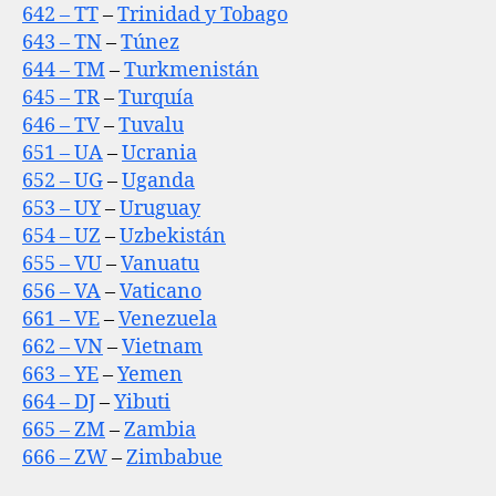
642 – TT
–
Trinidad y Tobago
643 – TN
–
Túnez
644 – TM
–
Turkmenistán
645 – TR
–
Turquía
646 – TV
–
Tuvalu
651 – UA
–
Ucrania
652 – UG
–
Uganda
653 – UY
–
Uruguay
654 – UZ
–
Uzbekistán
655 – VU
–
Vanuatu
656 – VA
–
Vaticano
661 – VE
–
Venezuela
662 – VN
–
Vietnam
663 – YE
–
Yemen
664 – DJ
–
Yibuti
665 – ZM
–
Zambia
666 – ZW
–
Zimbabue