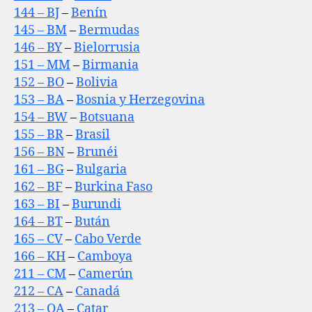
144 – BJ
–
Benín
145 – BM
–
Bermudas
146 – BY
–
Bielorrusia
151 – MM
–
Birmania
152 – BO
–
Bolivia
153 – BA
–
Bosnia y Herzegovina
154 – BW
–
Botsuana
155 – BR
–
Brasil
156 – BN
–
Brunéi
161 – BG
–
Bulgaria
162 – BF
–
Burkina Faso
163 – BI
–
Burundi
164 – BT
–
Bután
165 – CV
–
Cabo Verde
166 – KH
–
Camboya
211 – CM
–
Camerún
212 – CA
–
Canadá
213 – QA
–
Catar