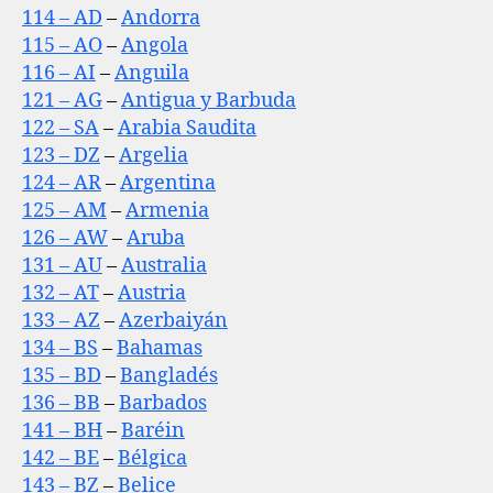
114 – AD
–
Andorra
115 – AO
–
Angola
116 – AI
–
Anguila
121 – AG
–
Antigua y Barbuda
122 – SA
–
Arabia Saudita
123 – DZ
–
Argelia
124 – AR
–
Argentina
125 – AM
–
Armenia
126 – AW
–
Aruba
131 – AU
–
Australia
132 – AT
–
Austria
133 – AZ
–
Azerbaiyán
134 – BS
–
Bahamas
135 – BD
–
Bangladés
136 – BB
–
Barbados
141 – BH
–
Baréin
142 – BE
–
Bélgica
143 – BZ
–
Belice