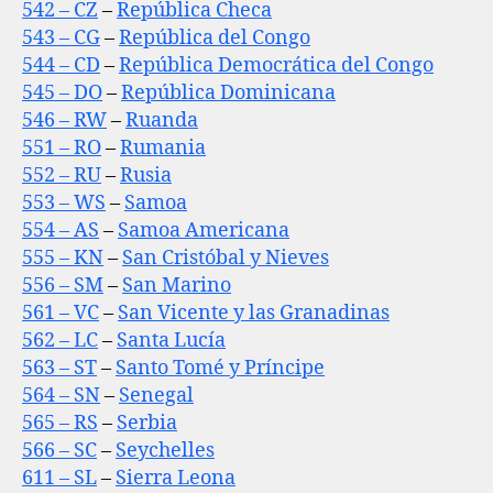
542 – CZ
–
República Checa
543 – CG
–
República del Congo
544 – CD
–
República Democrática del Congo
545 – DO
–
República Dominicana
546 – RW
–
Ruanda
551 – RO
–
Rumania
552 – RU
–
Rusia
553 – WS
–
Samoa
554 – AS
–
Samoa Americana
555 – KN
–
San Cristóbal y Nieves
556 – SM
–
San Marino
561 – VC
–
San Vicente y las Granadinas
562 – LC
–
Santa Lucía
563 – ST
–
Santo Tomé y Príncipe
564 – SN
–
Senegal
565 – RS
–
Serbia
566 – SC
–
Seychelles
611 – SL
–
Sierra Leona