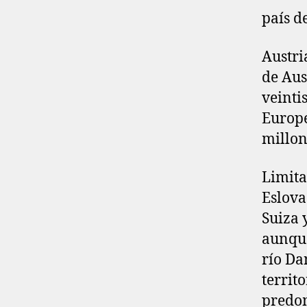
país d
Austri
de Aus
veinti
Europe
millon
Limita
Eslova
Suiza 
aunque
río Da
territ
predom