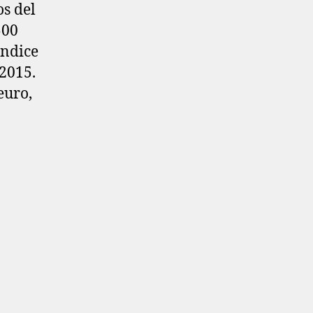
os del
500
Índice
2015.
euro,