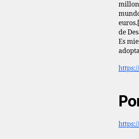
millon
mundo,
euros.[
de Des
Es mie
adopta
https:
Por
https: