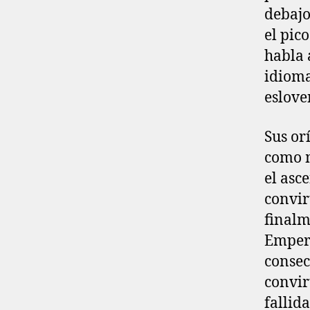
debajo
el pic
habla 
idioma
eslove
Sus or
como 
el asc
convir
finalm
Empera
consec
convir
fallid