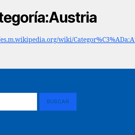
tegoría:Austria
//es.m.wikipedia.org/wiki/Categor%C3%ADa:A