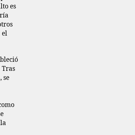
lto es
ría
otros
 el
bleció
 Tras
, se
 como
se
 la