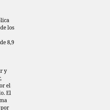
lica
de los
de 8,9
r y
,
or el
o. El
lima
 por