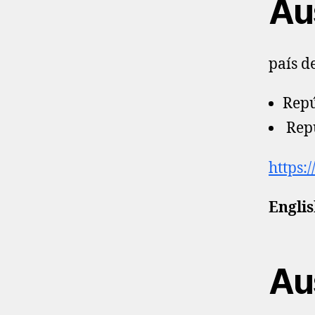
Au
país d
Repú
Repu
https:
Englis
Au