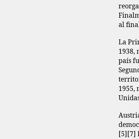
reorga
Finalm
al fin
La Pri
1938, 
país f
Segund
territ
1955, 
Unidas
Austri
democr
[5]​[7]