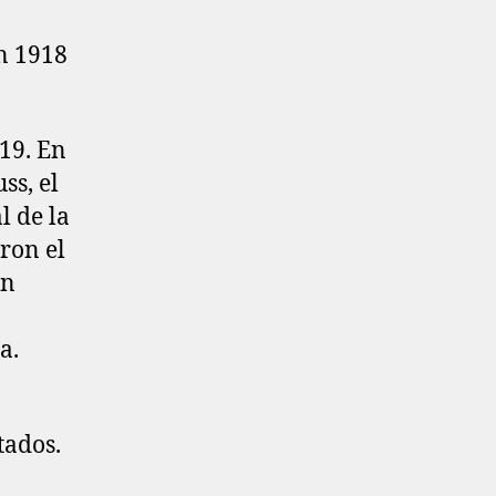
n 1918
19. En
ss, el
l de la
ron el
en
a.
tados.
9