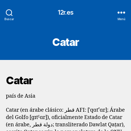
12r.es
Buscar
Menú
Catar
Catar
país de Asia
Catar (en árabe clásico: قطر AFI: [ˈqɑtˁɑr]; Árabe
del Golfo [ɡɪtˤɑr]), oficialmente Estado de Catar
(en árabe, دولة قطر; transliterado Dawlat Qaṭar),