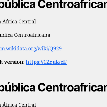
pública Centroafrica
n África Central
blica Centroafricana
//m.wikidata.org/wiki/Q929
h version:
https://12r.uk/cf/
pública Centroafrica
n África Central