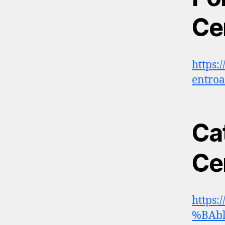
Ce
https:
entroa
Ca
Ce
https:
%BAbl