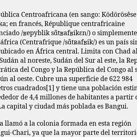
ública Centroafricana (en sango: Ködörösêse 
ka; en francés, République centrafricaine
ciado /ʁepyblik sɑ̃tʁafʁikɛn/) o simplemente
áfrica (Centrafrique /sɑ̃tʀafʁik/) es un país si
l ubicado en África central. Limita con Chad a
 Sudán al noreste, Sudán del Sur al este, la Re
ática del Congo y la República del Congo al 
n al oeste. Cubre una superficie de 622 984
tros cuadrados[1]​ y tiene una población est
ededor de 4,4 millones de habitantes a partir 
La capital y ciudad más poblada es Bangui.
a llamó a la colonia formada en esta región
ui-Chari, ya que la mayor parte del territori