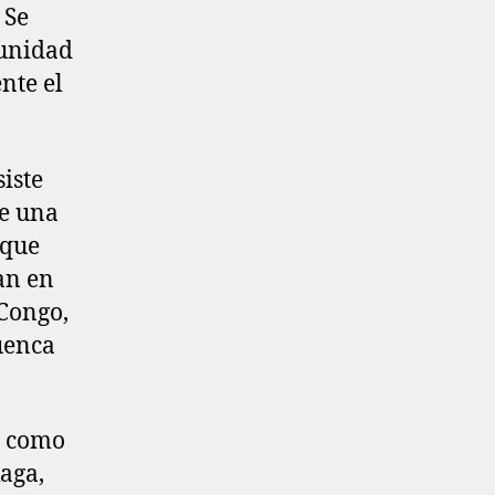
 Se
munidad
nte el
iste
e una
sque
ran en
 Congo,
cuenca
s como
aga,