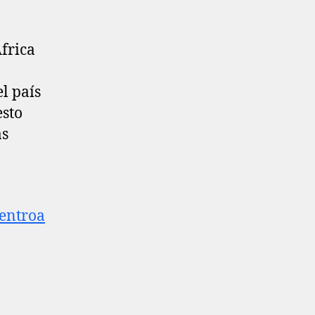
frica
l país
esto
ás
entroa