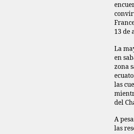
encuen
convir
France
13 de 
La may
en sab
zona s
ecuato
las cu
mientr
del Ch
A pesa
las re