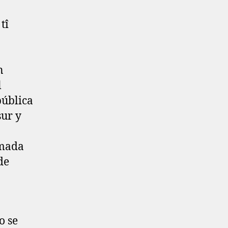
tî
n
l
pública
sur y
imada
de
o se