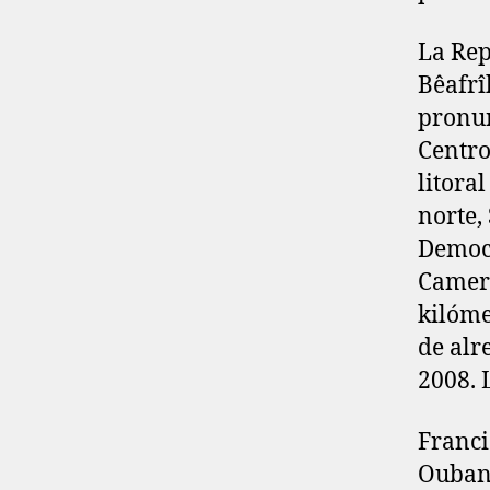
La Rep
Bêafrî
pronun
Centro
litora
norte,
Democr
Camerú
kilóme
de alr
2008. 
Franci
Oubang