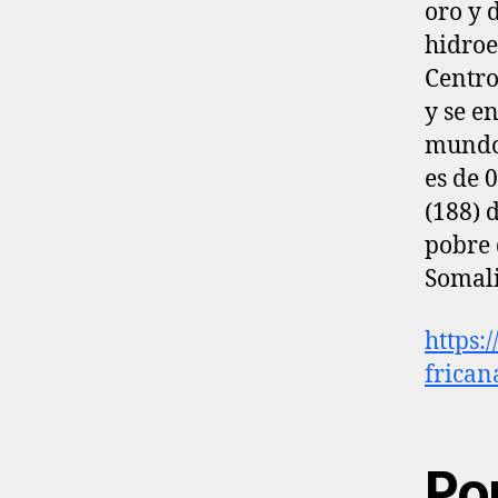
oro y 
hidroe
Centro
y se e
mundo.
es de 
(188) 
pobre 
Somali
https:
frican
Po