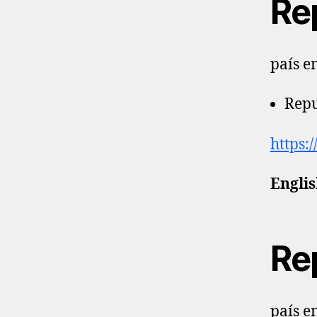
Re
país e
Repu
https:
Englis
Re
país e