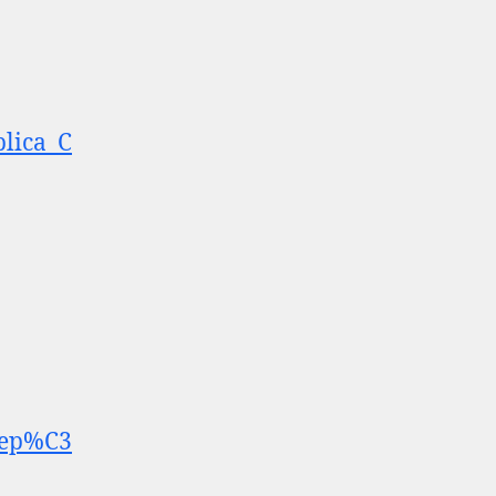
blica_C
Rep%C3