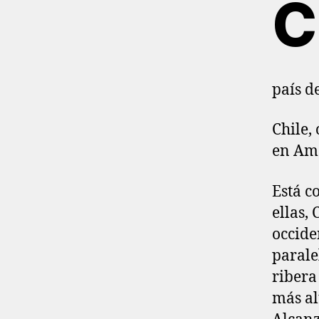
C
país d
Chile,
en Amé
Está c
ellas,
occide
parale
ribera
más al