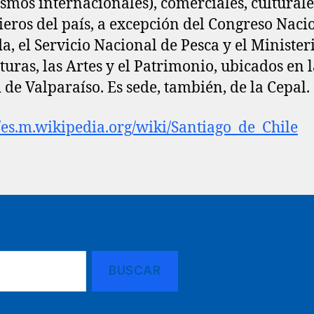
smos internacionales), comerciales, culturale
ieros del país, a excepción del Congreso Nacio
, el Servicio Nacional de Pesca y el Minister
lturas, las Artes y el Patrimonio, ubicados en 
 de Valparaíso. Es sede, también, de la Cepal.
//es.m.wikipedia.org/wiki/Santiago_de_Chile