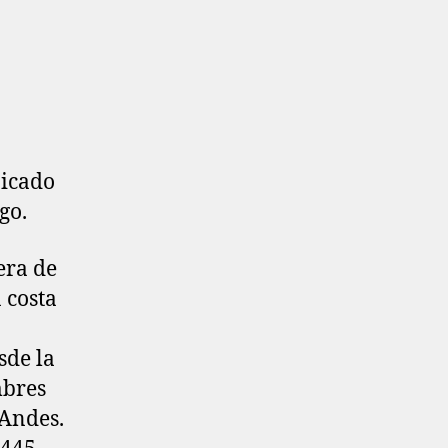
bicado
go.
era de
 costa
sde la
mbres
 Andes.