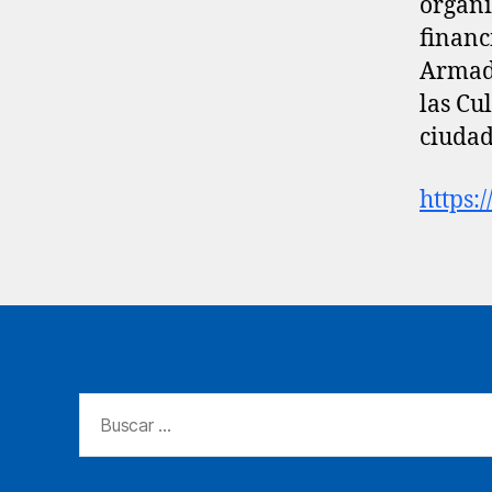
organi
financ
Armada
las Cu
ciudad
https:
Buscar: