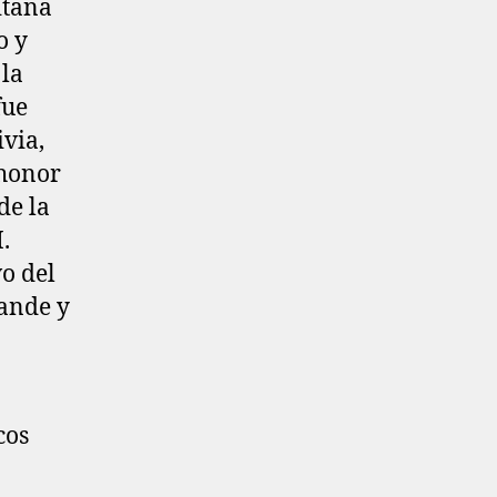
itana
o y
 la
fue
via,
 honor
de la
.
o del
rande y
cos