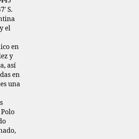
 445
′ S.​
ntina
y el
nico en
dez y
a, así
adas en
 es una
s
 Polo
do
onado,