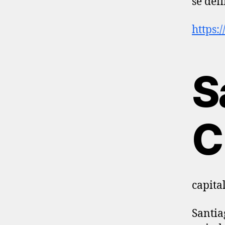
se def
https:
S
C
capita
Santia