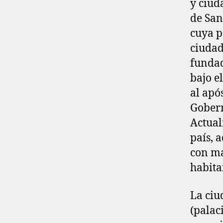
y ciud
de San
cuya p
ciudad
fundad
bajo e
al apó
Gobern
Actual
país, 
con ma
habita
La ciu
(palac