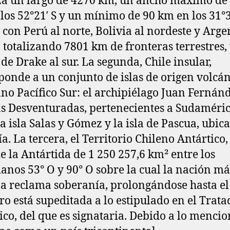
a un largo de 4270 km,​ un ancho máximo de
los 52°21′ S y un mínimo de 90 km en los 31°37
 con Perú al norte, Bolivia al nordeste y Arge
e, totalizando 7801 km de fronteras terrestres, 
 de Drake al sur. La segunda, Chile insular,
ponde a un conjunto de islas de origen volcá
ano Pacífico Sur: el archipiélago Juan Fernán
las Desventuradas, pertenecientes a Sudaméric
a isla Salas y Gómez y la isla de Pascua, ubic
a. La tercera, el Territorio Chileno Antártico,​
e la Antártida​ de 1 250 257,6 km² entre los
anos 53° O y 90° O sobre la cual la nación má
a reclama soberanía, prolongándose hasta el
ero está supeditada a lo estipulado en el Trata
ico, del que es signataria. Debido a lo menci