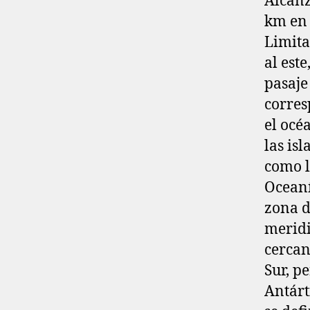
Alcanz
km en 
Limita
al est
pasaje
corres
el océ
las is
como l
Oceaní
zona d
meridi
cercan
Sur, p
Antárt