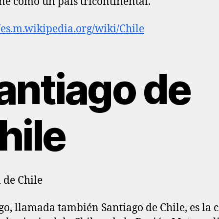
ine como un país tricontinental.
//es.m.wikipedia.org/wiki/Chile
antiago de
hile
l de Chile
go, llamada también Santiago de Chile, es la c