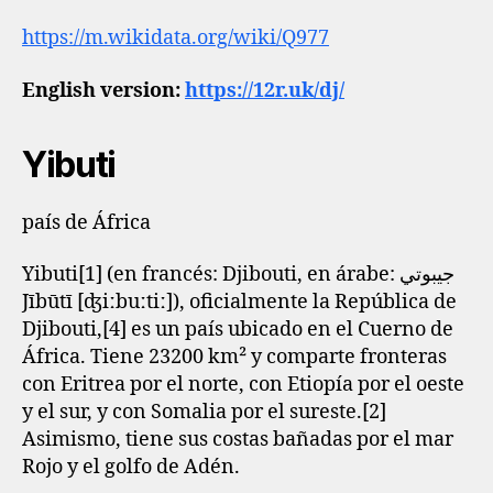
https://m.wikidata.org/wiki/Q977
English version:
https://12r.uk/dj/
Yibuti
país de África
Yibuti[1]​ (en francés: Djibouti, en árabe: جيبوتي
Jībūtī [ʤiːbuːtiː]), oficialmente la República de
Djibouti,[4]​ es un país ubicado en el Cuerno de
África. Tiene 23200 km² y comparte fronteras
con Eritrea por el norte, con Etiopía por el oeste
y el sur, y con Somalia por el sureste.[2]​
Asimismo, tiene sus costas bañadas por el mar
Rojo y el golfo de Adén.