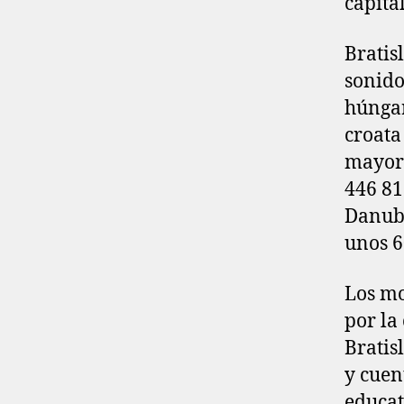
capita
Bratis
sonido
húngar
croata
mayor
446 81
Danubi
unos 6
Los mo
por la
Bratis
y cuen
educat