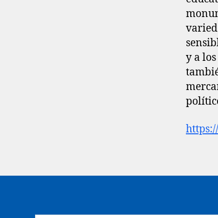
monume
varied
sensib
y a lo
tambié
mercan
políti
https: