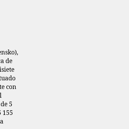
ensko),
ca de
isiete
ituado
te con
l
 de 5
5 155
na