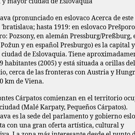
l y mayor ciudad de Eslovaquia
lava (pronunciado en eslovaco Acerca de este
 ˈbratislaʋa; hasta 1919: en eslovaco Prešporo
o: Pozsony, en alemán Pressburg/Preßburg, 
 Požun y en español Presburgo) es la capital y
 ciudad de Eslovaquia. Tiene aproximadame
9 habitantes (2005) y está situada a orillas de
o, cerca de las fronteras con Austria y Hungr
0 km de Viena.
ntes Cárpatos comienzan en el territorio oc
 ciudad (Malé Karpaty, Pequeños Cárpatos).
lava es la sede del parlamento y gobierno esl
ta con una gran oferta artística, cultural y
iva. La zona más interesante desde el punto d