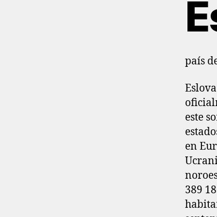
E
país d
Eslova
oficia
este s
estado
en Eur
Ucrani
noroes
389 18
habita