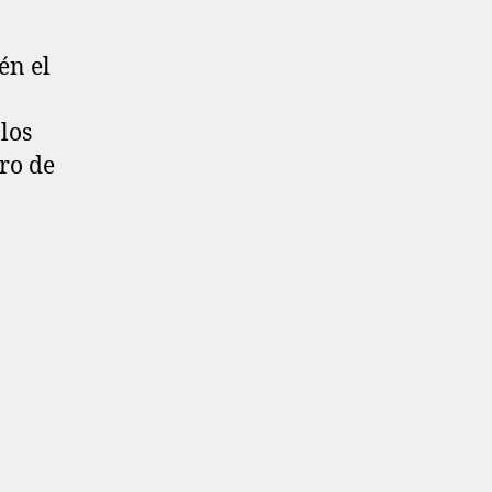
én el
los
ero de