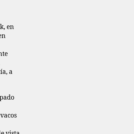
k, en
en
nte
l
ía, a
upado
ovacos
e vista