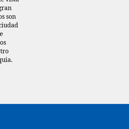
 gran
os son
 ciudad
ce
cos
ntro
quia.