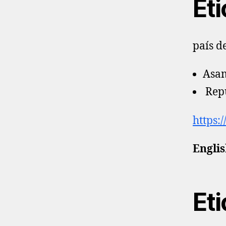
Eti
país d
Asam
Repú
https:
Englis
Eti