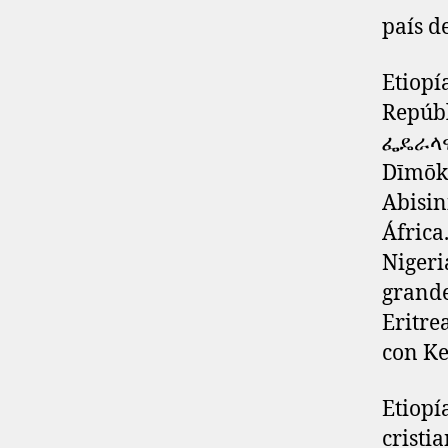
país d
Etiopí
Repúbl
ፌዴራላዊ
Dīmōkr
Abisin
África
Nigeri
grande
Eritrea
con Ke
Etiopí
cristi