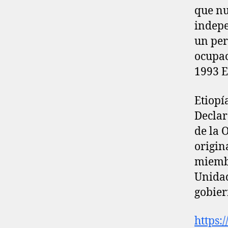
que nu
indepe
un per
ocupac
1993 E
Etiopí
Declar
de la 
origin
miembr
Unidad
gobier
https: