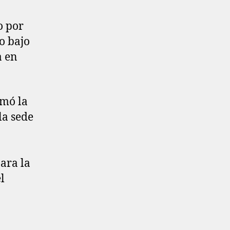
o por
o bajo
a en
rmó la
la sede
ara la
l