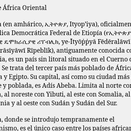
e África Oriental
a (en amhárico, ኢትዮጵያ, Ityop’iya), oficialmen
ica Democrática Federal de Etiopía (የኢትዮጵያ
 ዴሞክራሲያዊ ሪፐብሊክ, ye-Ītyōṗṗyā Fēdēralāwī
āsīyāwī Rīpeblīk), antiguamente conocida 
ia, es un país sin litoral situado en el Cuerno 
. Se trata del tercer país más poblado de África
a y Egipto. Su capital, así como su ciudad más
 y poblada, es Adís Abeba. Limita al norte co
, al noreste con Yibuti, al este con Somalia, al
nia y al oeste con Sudán y Sudán del Sur.
a, donde se introdujo tempranamente el
anismo, es el único caso entre los países africa