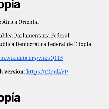
opía
e África Oriental
blea Parlamentaria Federal
blica Democrática Federal de Etiopía
//m.wikidata.org/wiki/Q115
h version:
https://12r.uk/et/
opía