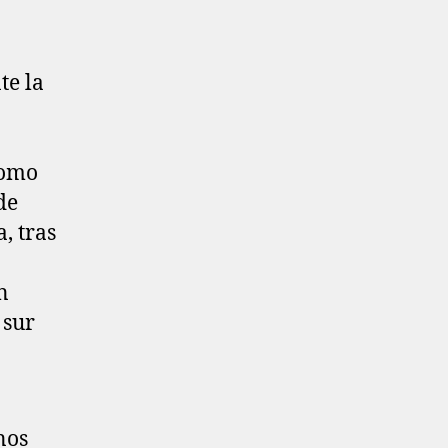
te la
como
de
, tras
n
 sur
nos