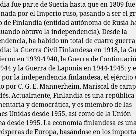
dia fue parte de Suecia hasta que en 1809 fue
nada por el Imperio ruso, pasando a ser el g
 de Finlandia (entidad autónoma de Rusia h
cuando obtuvo la independencia). Desde la
ndencia, ha habido un total de cuatro guerra
dia: la Guerra Civil Finlandesa en 1918, la G
ierno en 1939-1940, la Guerra de Continuaci
944 y la Guerra de Laponia en 1944-1945; y 
 por la independencia finlandesa, el ejército 
do por C. G. E. Mannerheim, Mariscal de cam
dés. Actualmente, Finlandia es una república
entaria y democrática, y es miembro de las
es Unidas desde 1955, así como de la Unión
a desde 1995. La economía finlandesa es una
ósperas de Europa, basándose en los import