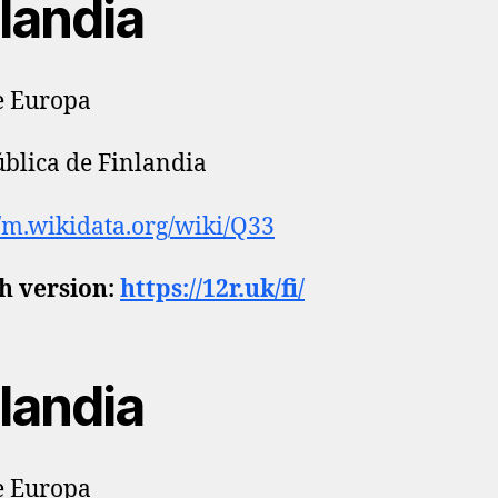
landia
e Europa
blica de Finlandia
//m.wikidata.org/wiki/Q33
h version:
https://12r.uk/fi/
landia
e Europa