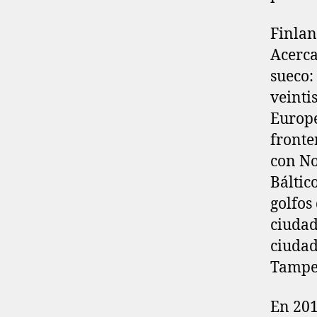
Finlan
Acerca
sueco:
veinti
Europe
fronter
con No
Báltic
golfos
ciudad
ciudad
Tamper
En 201