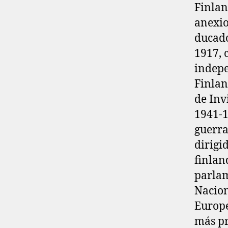
Finlan
anexio
ducado
1917, 
indepe
Finlan
de Inv
1941-1
guerra
dirigi
finlan
parlam
Nacion
Europe
más pr