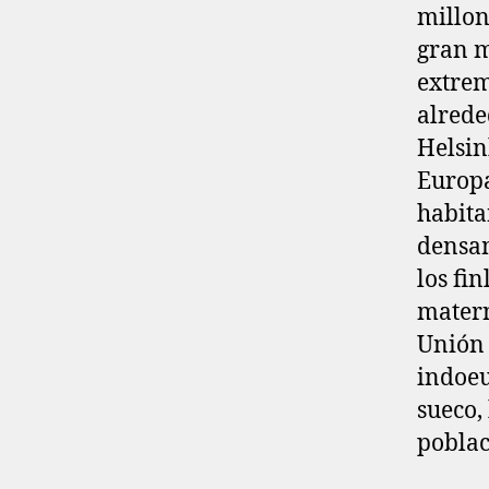
millon
gran m
extrem
alrede
Helsin
Europa
habita
densam
los fi
matern
Unión 
indoeu
sueco,
poblac