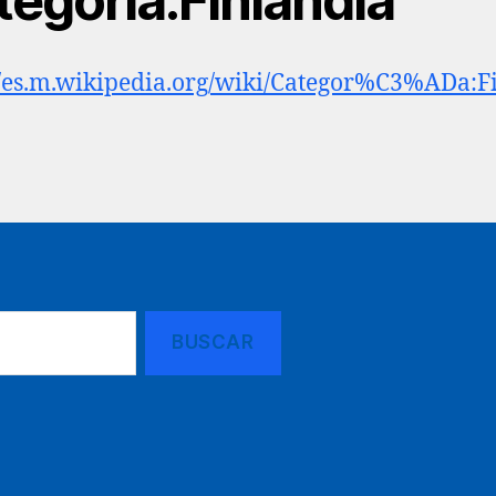
tegoría:Finlandia
//es.m.wikipedia.org/wiki/Categor%C3%ADa:F