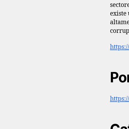
sector
existe
altame
corrup
https:
Por
https: