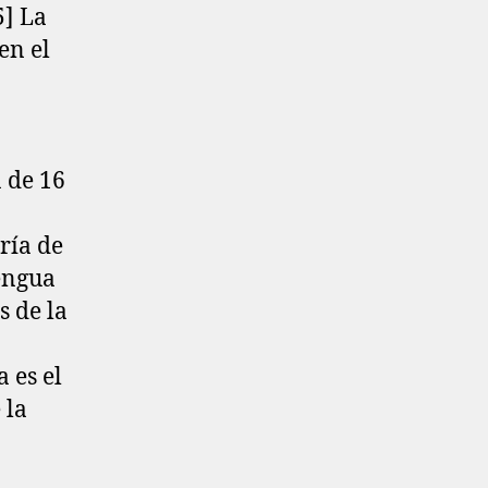
]​ La
en el
 de 16
ría de
lengua
s de la
 es el
 la