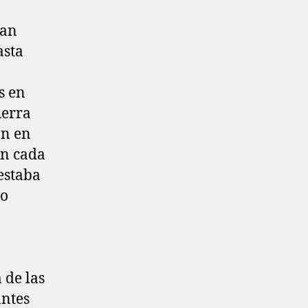
ran
asta
s en
uerra
ón en
en cada
estaba
po
 de las
antes