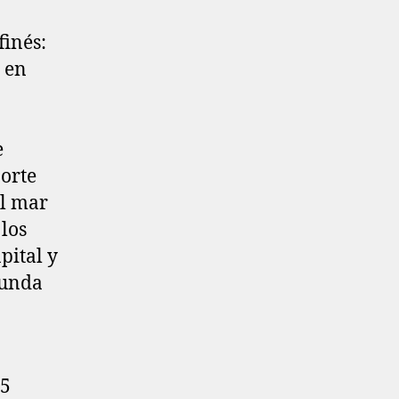
finés:
 en
e
norte
el mar
 los
pital y
gunda
,5