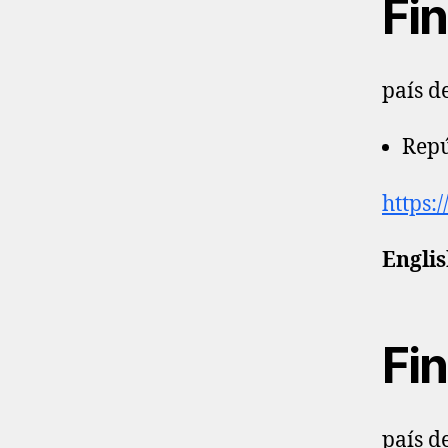
Fin
país d
Repú
https:
Englis
Fin
país d