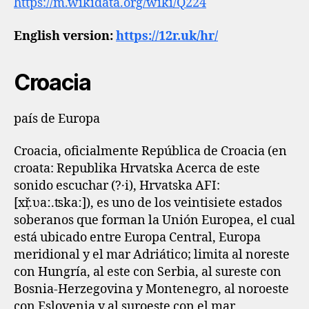
https://m.wikidata.org/wiki/Q224
English version:
https://12r.uk/hr/
Croacia
país de Europa
Croacia, oficialmente República de Croacia (en
croata: Republika Hrvatska Acerca de este
sonido escuchar (?·i), Hrvatska AFI:
[xř̩.ʋaː.ʦkaː]), es uno de los veintisiete estados
soberanos que forman la Unión Europea, el cual
está ubicado entre Europa Central, Europa
meridional y el mar Adriático; limita al noreste
con Hungría, al este con Serbia, al sureste con
Bosnia-Herzegovina y Montenegro, al noroeste
con Eslovenia y al suroeste con el mar