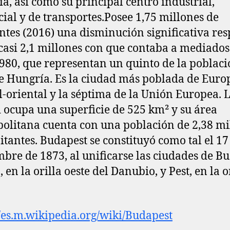
a, así como su principal centro industrial,
ial y de transportes.​Posee 1,75 millones de
ntes (2016) una disminución significativa res
 casi 2,1 millones con que contaba a mediados
980, que representan un quinto de la poblac
de Hungría. Es la ciudad más poblada de Euro
l-oriental y la séptima de la Unión Europea. 
 ocupa una superficie de 525 km² y su área
olitana cuenta con una población de 2,38 mi
itantes. Budapest se constituyó como tal el 17
bre de 1873, al unificarse las ciudades de B
en la orilla oeste del Danubio, y Pest, en la o
//es.m.wikipedia.org/wiki/Budapest