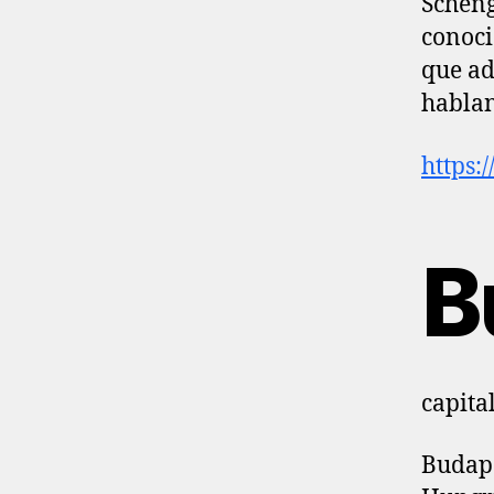
Scheng
conoci
que ad
hablan
https:
B
capita
Budape