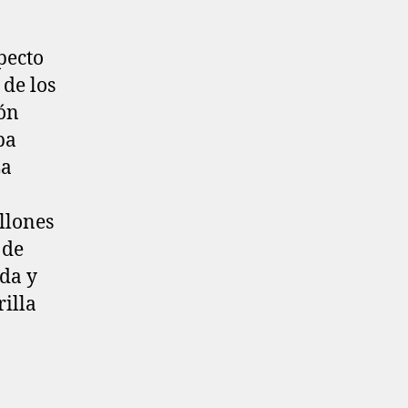
pecto
 de los
ión
pa
La
llones
 de
uda y
rilla