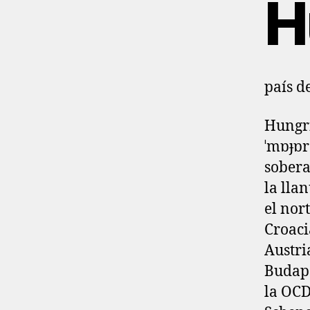
H
país d
Hungrí
ˈmɒɟɒr
sobera
la lla
el nor
Croaci
Austri
Budape
la OCD