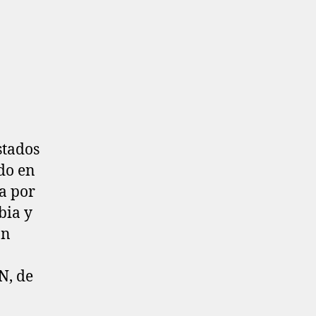
stados
do en
a por
bia y
on
N, de