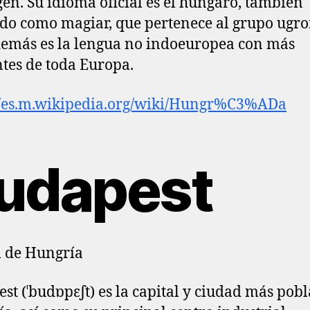
en. Su idioma oficial es el húngaro, también
do como magiar, que pertenece al grupo ugro
emás es la lengua no indoeuropea con más
tes de toda Europa.
//es.m.wikipedia.org/wiki/Hungr%C3%ADa
udapest
l de Hungría
st (ˈbudɒpɛʃt) es la capital y ciudad más pob