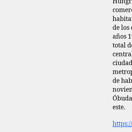
Hungrí
comerc
habita
de los
años 1
total 
centra
ciudad
metrop
de hab
noviem
Óbuda, 
este.
https: