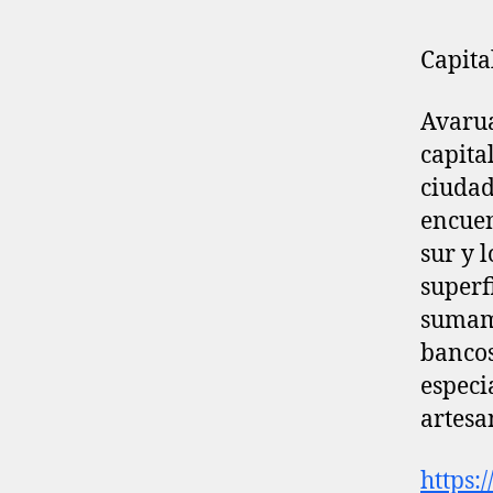
Capita
Avarua
capita
ciudad
encuen
sur y 
superf
sumame
bancos
especi
artesa
https: