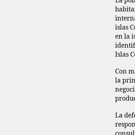
La pob
habita
intern
islas 
en la 
identi
Islas 
Con má
la pri
negoci
produc
La def
respon
consul