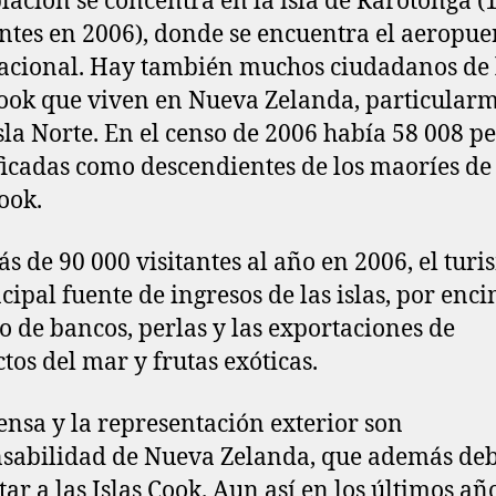
lación se concentra en la isla de Rarotonga (
ntes en 2006), donde se encuentra el aeropue
acional. Hay también muchos ciudadanos de 
Cook que viven en Nueva Zelanda, particular
isla Norte. En el censo de 2006 había 58 008 p
ficadas como descendientes de los maoríes de 
Cook.
s de 90 000 visitantes al año en 2006, el turi
ncipal fuente de ingresos de las islas, por enc
o de bancos, perlas y las exportaciones de
tos del mar y frutas exóticas.
ensa y la representación exterior son
sabilidad de Nueva Zelanda, que además de
tar a las Islas Cook. Aun así en los últimos año