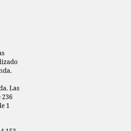
as
lizado
nda.
da. Las
e 236
de 1