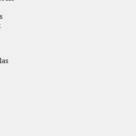
s
k
las