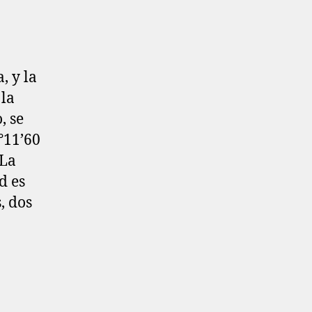
, y la
 la
, se
°11’60
 La
d es
, dos