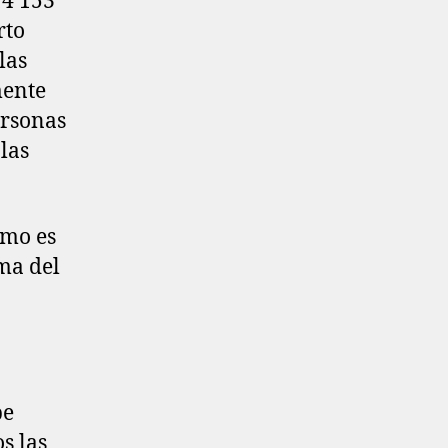
14 153
rto
las
mente
ersonas
las
smo es
ima del
be
s las