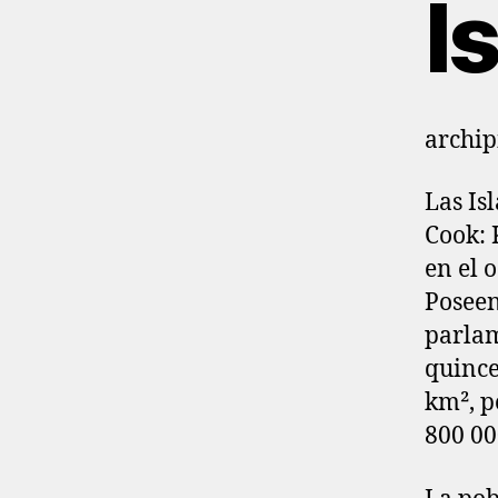
I
archip
Las Is
Cook: 
en el 
Poseen
parlam
quince
km²,​ 
800 00