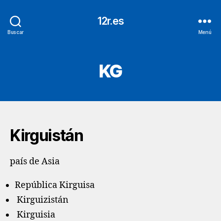
12r.es
Buscar
Menú
KG
Kirguistán
país de Asia
República Kirguisa
Kirguizistán
Kirguisia