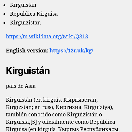
Kirguistan
Republica Kirguisa
Kirguizistan
https://m.wikidata.org/wiki/Q813
English version:
https://12r.uk/kg/
Kirguistán
país de Asia
Kirguistán (en kirguís, Кыргызстан,
Kırgızstan; en ruso, Киргизия, Kirguíziya),
también conocido como Kirguizistán o
Kirguisia,[5]​ y oficialmente como República
Kirguisa (en kirguís, Кыргыз Республикасы,