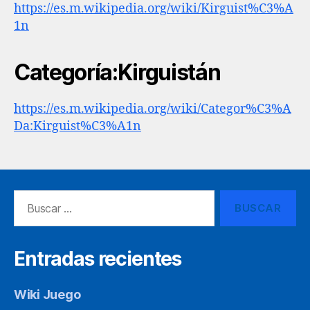
https://es.m.wikipedia.org/wiki/Kirguist%C3%A
1n
Categoría:Kirguistán
https://es.m.wikipedia.org/wiki/Categor%C3%A
Da:Kirguist%C3%A1n
Buscar:
Entradas recientes
Wiki Juego