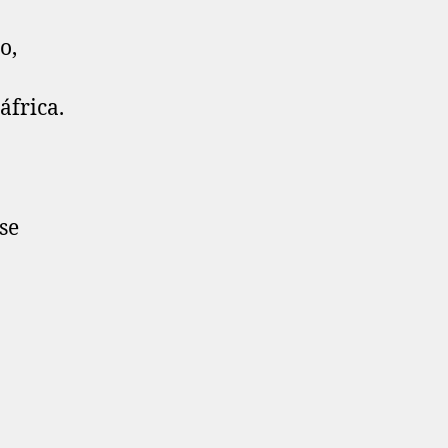
o,
áfrica.
se