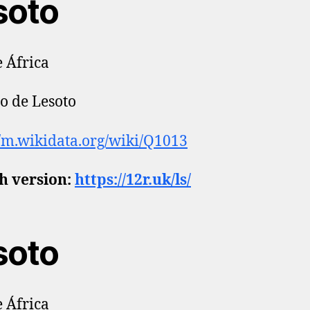
soto
e África
o de Lesoto
//m.wikidata.org/wiki/Q1013
h version:
https://12r.uk/ls/
soto
e África