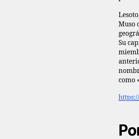
Lesoto
Muso o
geográ
Su cap
miemb
anteri
nombre
como «
https:
Po