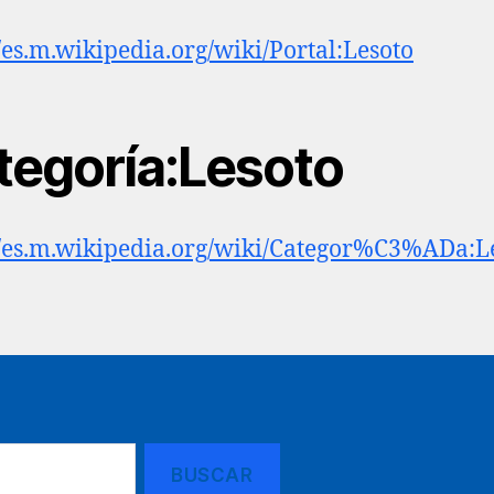
//es.m.wikipedia.org/wiki/Portal:Lesoto
tegoría:Lesoto
//es.m.wikipedia.org/wiki/Categor%C3%ADa:L