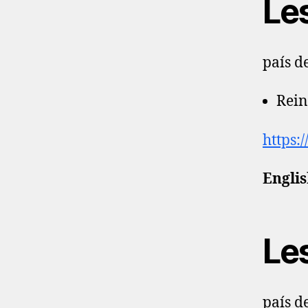
Le
país d
Rein
https:
Englis
Le
país d