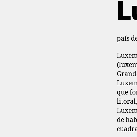
L
país d
Luxem
(luxem
Grand
Luxemb
que fo
litora
Luxemb
de hab
cuadra