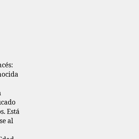
cés:
nocida
n
ucado
s. Está
se al