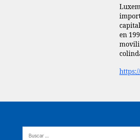
Luxemb
import
capita
en 199
movili
colind
https:
Buscar: