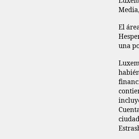
Luxemb
Media,
El áre
Hesper
una po
Luxemb
habién
financ
contie
incluy
Cuenta
ciudad
Estras