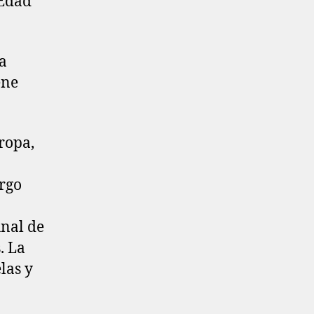
 Edad
a
ene
ropa,
rgo
unal de
. La
las y