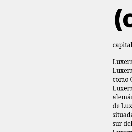
(
capita
Luxemb
Luxem
como C
Luxemb
alemán
de Lux
situad
sur del