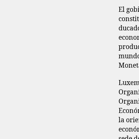
El go
consti
ducado
econom
produc
mundo,
Moneta
Luxemb
Organi
Organi
Económ
la ori
económ
sede d