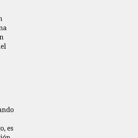
n
una
un
del
jando
o, es
nión