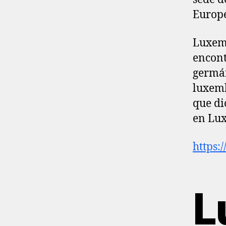
Europ
Luxemb
encont
germán
luxemb
que di
en Lu
https:
L