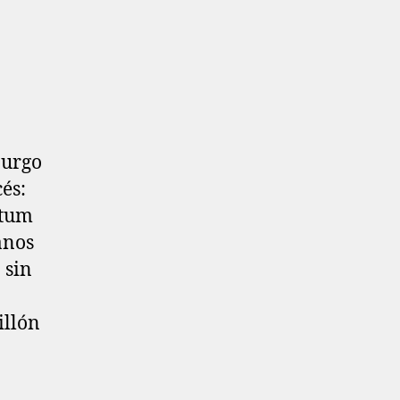
burgo
és:
gtum
anos
 sin
illón