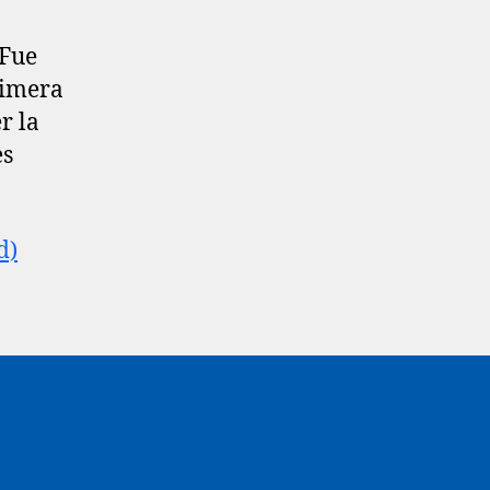
 Fue
rimera
r la
es
d)