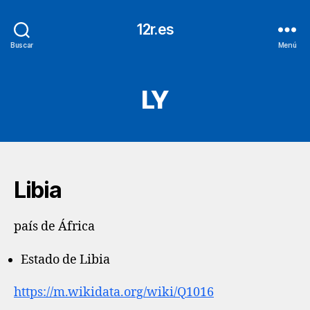
12r.es
Buscar
Menú
LY
Libia
país de África
Estado de Libia
https://m.wikidata.org/wiki/Q1016