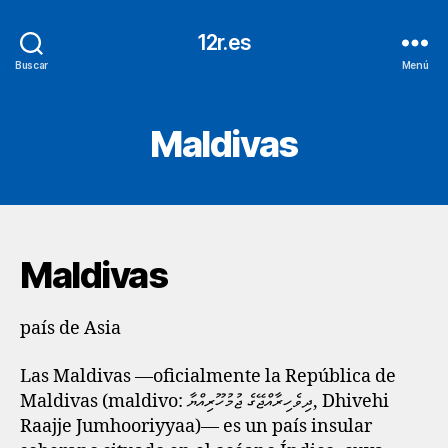
12r.es
Buscar
Menú
Maldivas
Maldivas
país de Asia
Las Maldivas —oficialmente la República de
Maldivas (maldivo: ދިވެހިރާއްޖޭގެ ޖުމުހޫރިއްޔާ, Dhivehi
Raajje Jumhooriyyaa)— es un país insular