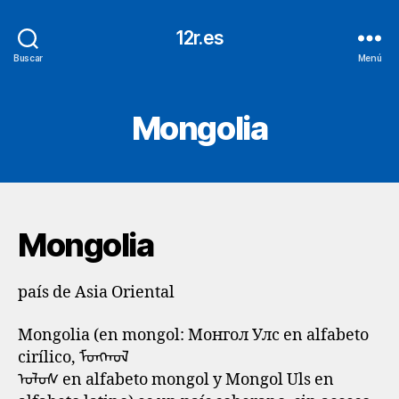
12r.es
Buscar
Menú
Mongolia
Mongolia
país de Asia Oriental
Mongolia (en mongol: Монгол Улс en alfabeto
cirílico, ᠮᠣᠩᠭ᠋ᠣᠯ
ᠤᠯᠤᠰ en alfabeto mongol y Mongol Uls en