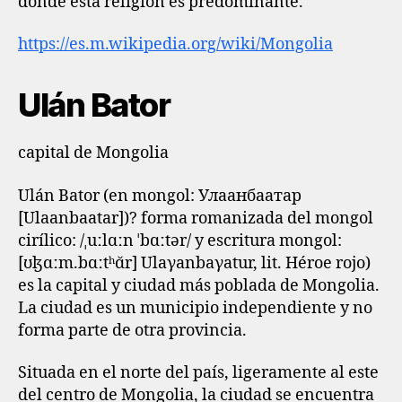
donde esta religión es predominante.
https://es.m.wikipedia.org/wiki/Mongolia
Ulán Bator
capital de Mongolia
Ulán Bator (en mongol: Улаанбаатар
[Ulaanbaatar])? forma romanizada del mongol
cirílico: /ˌuːlɑːn ˈbɑːtər/ y escritura mongol:
[ʊɮɑːm.bɑːtʰɑ̆r] Ulaγanbaγatur, lit. Héroe rojo)
es la capital y ciudad más poblada de Mongolia.
La ciudad es un municipio independiente y no
forma parte de otra provincia.
Situada en el norte del país, ligeramente al este
del centro de Mongolia, la ciudad se encuentra