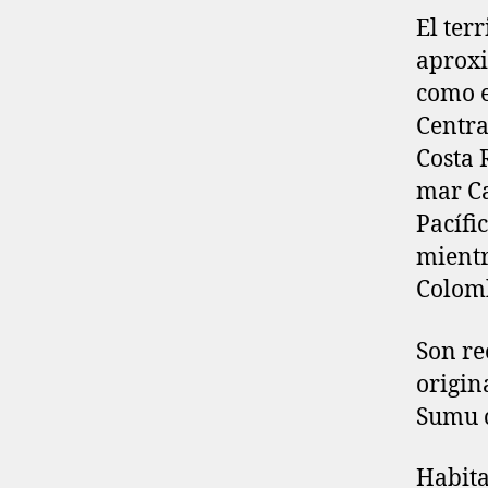
El ter
aproxi
como e
Centra
Costa R
mar Ca
Pacífi
mientr
Colomb
Son re
origin
Sumu o
Habita