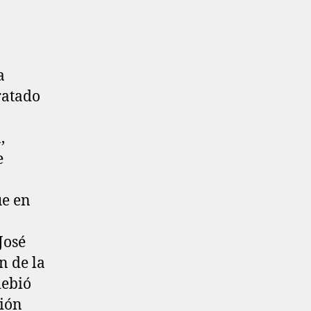
a
ratado
,
e
ue en
José
n de la
debió
ción