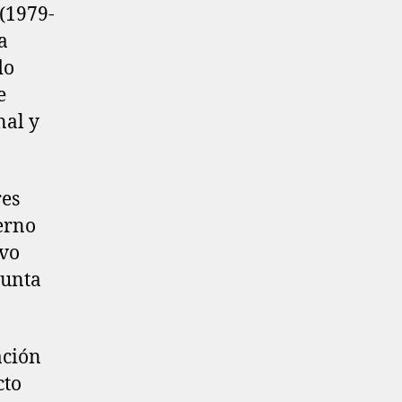
(1979-
a
do
e
nal y
res
erno
evo
Junta
ación
cto