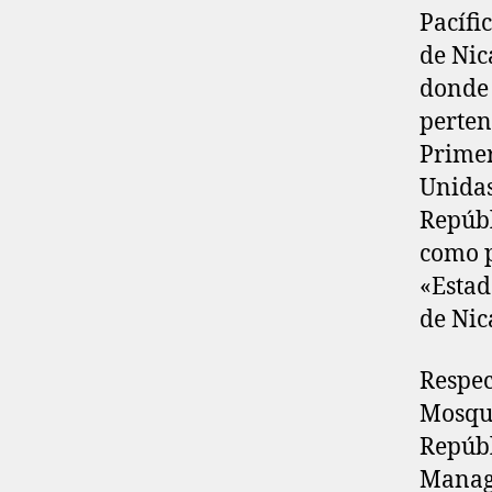
Pacífic
de Nic
donde 
perten
Primer
Unidas
Repúbl
como p
«Estad
de Nic
Respec
Mosqui
Repúbl
Managu