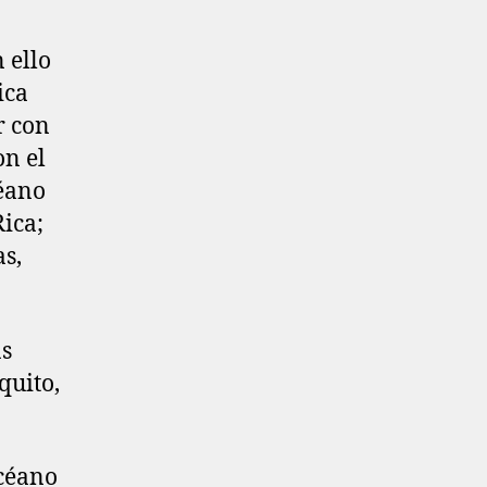
 ello
ica
r con
on el
céano
Rica;
s,
as
quito,
océano