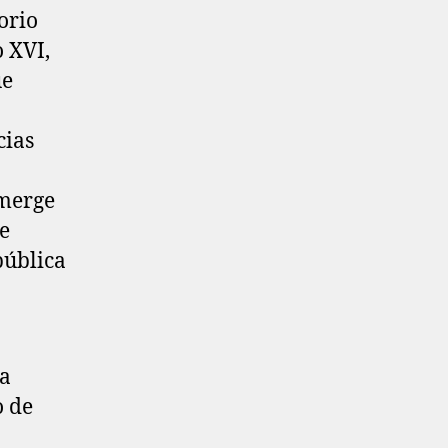
torio
 XVI,
ue
cias
emerge
e
pública
la
o de