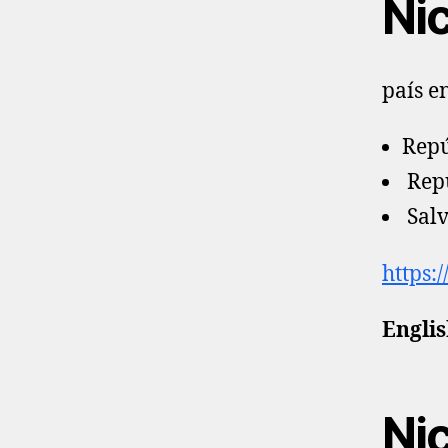
Ni
país e
Repú
Repu
Salv
https:
Englis
Ni