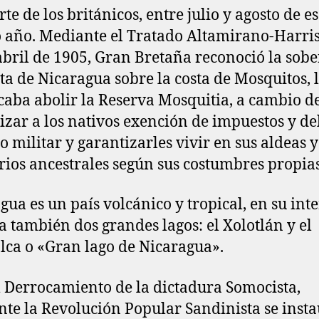
te de los británicos, entre julio y agosto de e
año. Mediante el Tratado Altamirano-Harris
abril de 1905, Gran Bretaña reconoció la sob
ta de Nicaragua sobre la costa de Mosquitos, 
icaba abolir la Reserva Mosquitia, a cambio d
izar a los nativos exención de impuestos y de
io militar y garantizarles vivir en sus aldeas y
orios ancestrales según sus costumbres propias
gua es un país volcánico y tropical, en su inte
a también dos grandes lagos: el Xolotlán y el
lca o «Gran lago de Nicaragua».
l Derrocamiento de la dictadura Somocista,
te la Revolución Popular Sandinista se inst