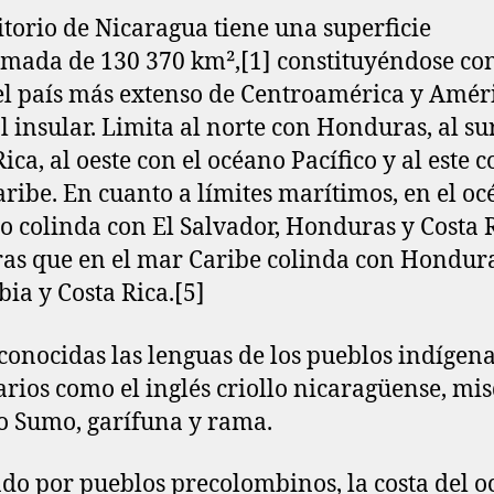
ritorio de Nicaragua tiene una superficie
mada de 130 370 km²,[1]​ constituyéndose con
l país más extenso de Centroamérica y Amér
l insular. Limita al norte con Honduras, al su
ica, al oeste con el océano Pacífico y al este c
ribe. En cuanto a límites marítimos, en el o
co colinda con El Salvador, Honduras y Costa 
as que en el mar Caribe colinda con Hondura
ia y Costa Rica.[5]​
conocidas las lenguas de los pueblos indígen
arios como el inglés criollo nicaragüense, mis
 Sumo, garífuna y rama.
do por pueblos precolombinos, la costa del 