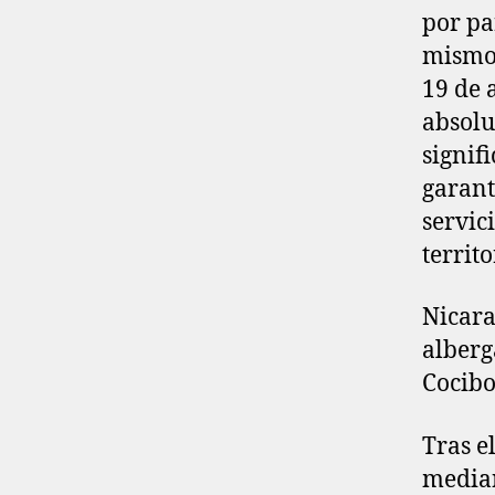
por par
mismo 
19 de 
absolu
signif
garant
servic
territ
Nicara
alberg
Cocibo
Tras e
median