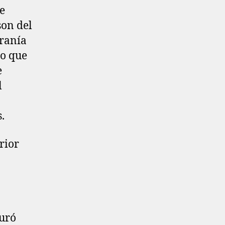
se
on del
eranía
lo que
e
l
.
rior
auró