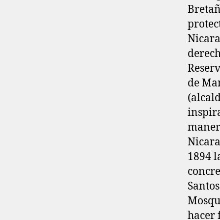
Bretañ
protec
Nicara
derech
Reserv
de Man
(alcal
inspir
manera
Nicara
1894 l
concre
Santos
Mosqui
hacer 