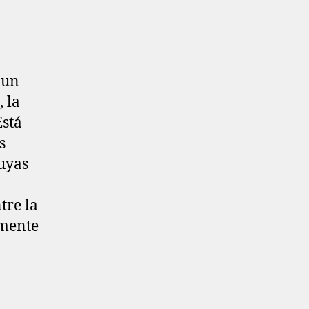
 un
 la
Está
s
cuyas
tre la
amente