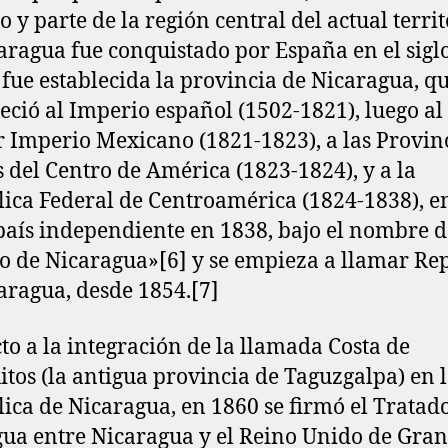
o y parte de la región central del actual terri
aragua fue conquistado por España en el siglo
fue establecida la provincia de Nicaragua, q
eció al Imperio español (1502-1821), luego al
 Imperio Mexicano (1821-1823), a las Provin
 del Centro de América (1823-1824), y a la
ica Federal de Centroamérica (1824-1838), 
aís independiente en 1838, bajo el nombre d
o de Nicaragua»[6]​ y se empieza a llamar Re
aragua, desde 1854.[7]​
to a la integración de la llamada Costa de
tos (la antigua provincia de Taguzgalpa) en 
ica de Nicaragua, en 1860 se firmó el Tratad
a entre Nicaragua y el Reino Unido de Gran