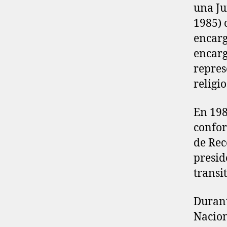
una Ju
1985) 
encarg
encarg
repres
religio
En 198
confor
de Rec
presid
transi
Durant
Nacion