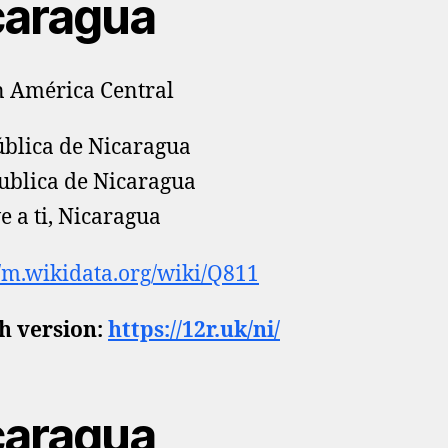
caragua
n América Central
blica de Nicaragua
blica de Nicaragua
e a ti, Nicaragua
//m.wikidata.org/wiki/Q811
h version:
https://12r.uk/ni/
caragua