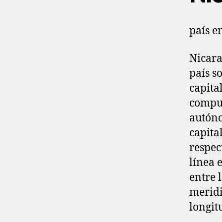
país e
Nicara
país s
capita
compue
autóno
capita
respec
línea 
entre l
meridi
longit