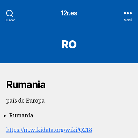
12r.es
Buscar
Menú
RO
Rumania
país de Europa
Rumanía
https://m.wikidata.org/wiki/Q218