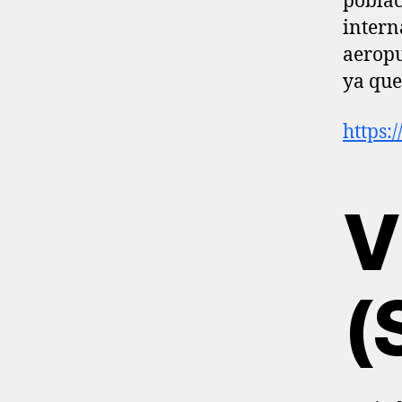
poblac
intern
aeropu
ya que
https:
V
(