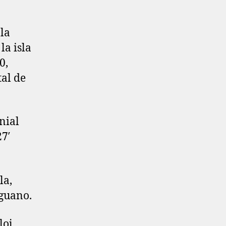
 la
la isla
0,
tal de
nial
27′
la,
 guano.
loj