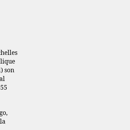
chelles
blique
l) son
al
455
go,
la