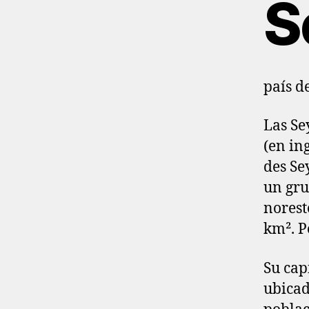
S
país d
Las Se
(en in
des Se
un gru
norest
km². P
Su cap
ubicad