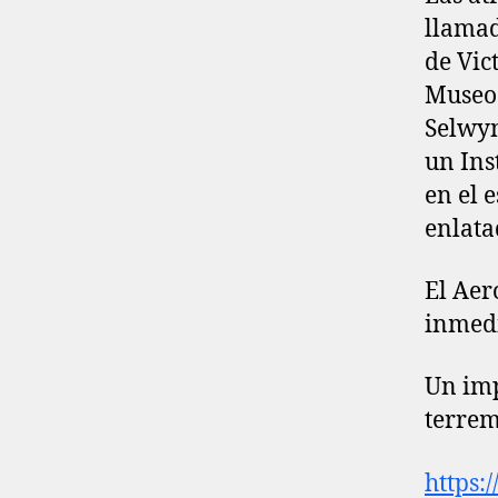
llamad
de Vic
Museo 
Selwyn
un Ins
en el e
enlata
El Aer
inmedi
Un imp
terrem
https: