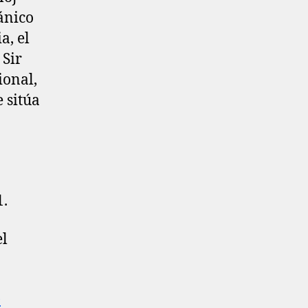
tánico
a, el
 Sir
ional,
 sitúa
1.
el
)