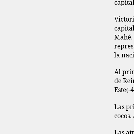
capita
Victor
capital
Mahé. 
repres
la nac
Al pri
de Rei
Este(-4
Las pr
cocos,
Las at