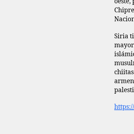
oeste, 
Chipre
Nacion
Siria 
mayorí
islámi
musulm
chiita
armeni
palest
https: