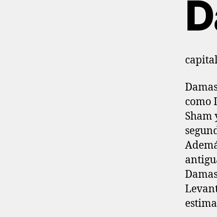
D
capital
Damasco (en árab
como D
Sham y
segund
Además
antigu
Damasc
Levant
estima