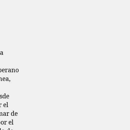
oberano
nea,
esde
 el
 mar de
or el