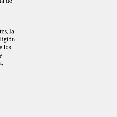
la de
es, la
ligión
e los
y
a,