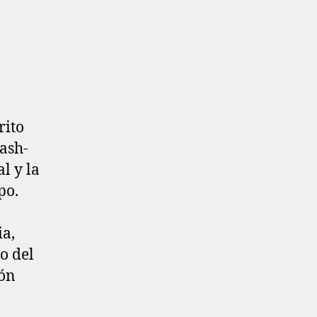
ash-
l y la
po.
ia,
o del
ión