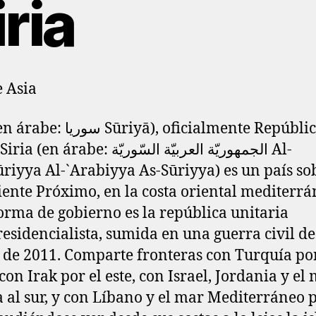
iria
e Asia
 Sūriyā), oficialmente República
árabe: الجمهوريّة العربيّة السّوريّة Al-
iyya Al-`Arabiyya As-Sūriyya) es un país s
iente Próximo,​ en la costa oriental mediterrá
orma de gobierno es la república unitaria
esidencialista, sumida en una guerra civil d
de 2011.​ Comparte fronteras con Turquía por
con Irak por el este, con Israel, Jordania y el
a al sur, y con Líbano y el mar Mediterráneo p