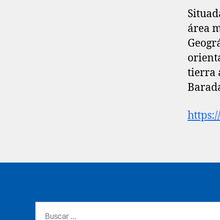
Situad
área m
Geográ
orient
tierra
Barada
https:
Buscar: