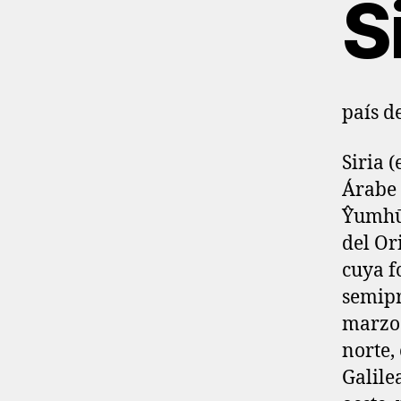
S
país d
Siria (en árabe: سوريا
Árabe Siria (en 
Ŷumhūr
del Or
cuya f
semipr
marzo 
norte, 
Galile