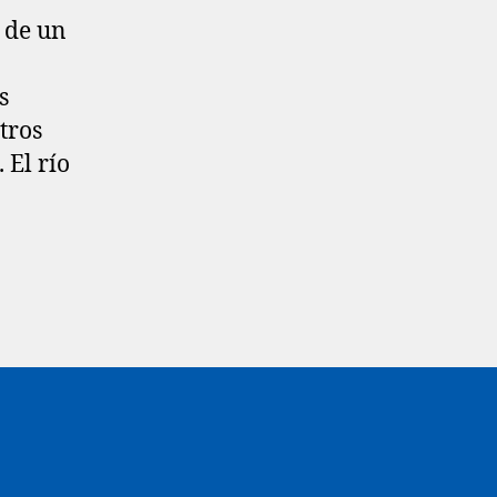
o de un
s
tros
 El río