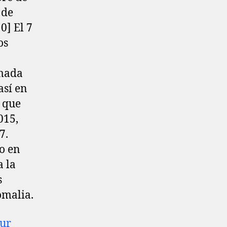
 de
]​ El 7
os
amada
así en
 que
015,
7.
do en
a la
s
omalia.
Sur