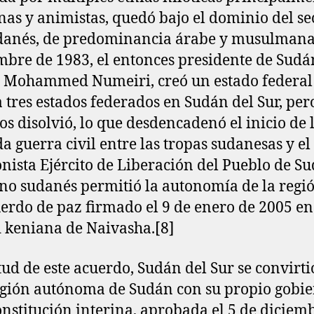
anas y animistas, quedó bajo el dominio del se
danés, de predominancia árabe y musulmana
mbre de 1983, el entonces presidente de Sudá
 Mohammed Numeiri, creó un estado federal
a tres estados federados en Sudán del Sur, pe
los disolvió, lo que desdencadenó el inicio de 
a guerra civil entre las tropas sudanesas y el
onista Ejército de Liberación del Pueblo de Su
no sudanés permitió la autonomía de la regió
erdo de paz firmado el 9 de enero de 2005 en
 keniana de Naivasha.[8]​
tud de este acuerdo, Sudán del Sur se convirti
gión autónoma de Sudán con su propio gobie
nstitución interina, aprobada el 5 de diciem