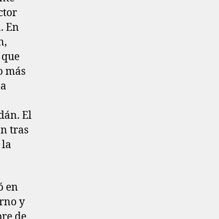
ctor
. En
n,
 que
ro más
la
dán. El
n tras
 la
ó en
rno y
bre de