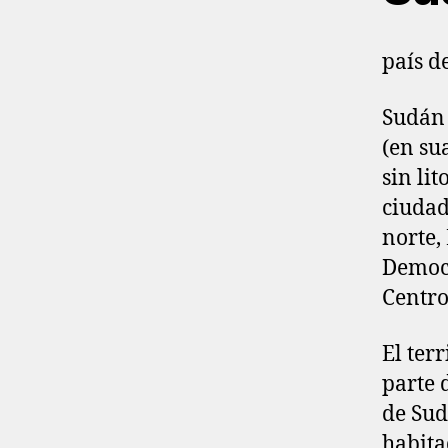
país d
Sudán 
(en su
sin lit
ciudad
norte,
Democr
Centro
El ter
parte 
de Sud
habita