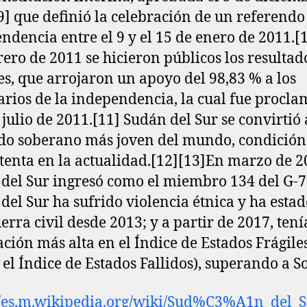
9]​ que definió la celebración de un referendo
ndencia entre el 9 y el 15 de enero de 2011.[10
rero de 2011 se hicieron públicos los resultad
les, que arrojaron un apoyo del 98,83 % a los
arios de la independencia, la cual fue procl
 julio de 2011.[11]​ Sudán del Sur se convirtió 
ado soberano más joven del mundo, condición
tenta en la actualidad.[12]​[13]​En marzo de 2
del Sur ingresó como el miembro 134 del G-7
del Sur ha sufrido violencia étnica y ha esta
erra civil desde 2013; y a partir de 2017, tení
ción más alta en el Índice de Estados Frágile
, el Índice de Estados Fallidos), superando a S
//es.m.wikipedia.org/wiki/Sud%C3%A1n_del_