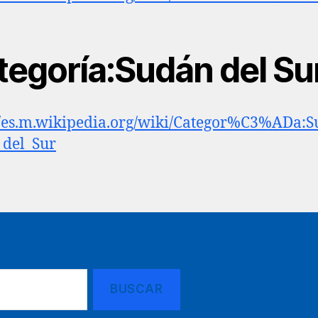
tegoría:Sudán del Su
//es.m.wikipedia.org/wiki/Categor%C3%ADa:
del_Sur