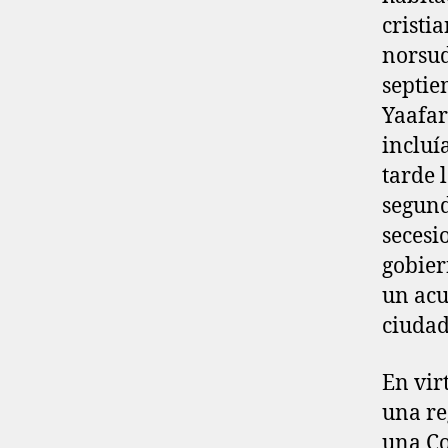
cristi
norsu
septie
Yaafar
incluí
tarde 
segund
secesi
gobier
un acu
ciudad
En vir
una re
una Co