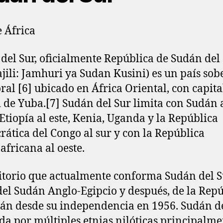
e África
del Sur, oficialmente República de Sudán del 
ajili: Jamhuri ya Sudan Kusini) es un país so
oral [6]​ ubicado en África Oriental, con capita
 de Yuba.[7]​ Sudán del Sur limita con Sudán 
 Etiopía al este, Kenia, Uganda y la República
ática del Congo al sur y con la República
africana al oeste.
ritorio que actualmente conforma Sudán del S
del Sudán Anglo-Egipcio y después, de la Rep
án desde su independencia en 1956. Sudán de
da por múltiples etnias nilóticas principalme