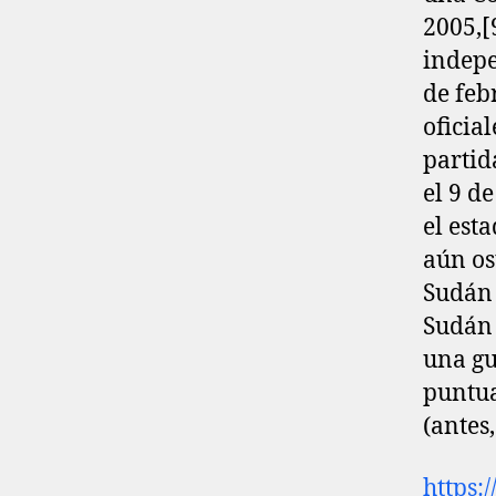
2005,[
indepe
de feb
oficia
partid
el 9 de
el est
aún os
Sudán 
Sudán 
una gu
puntua
(antes
https: