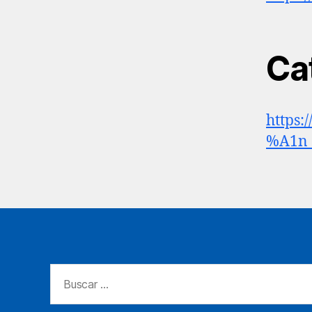
Ca
https:
%A1n_
Buscar: