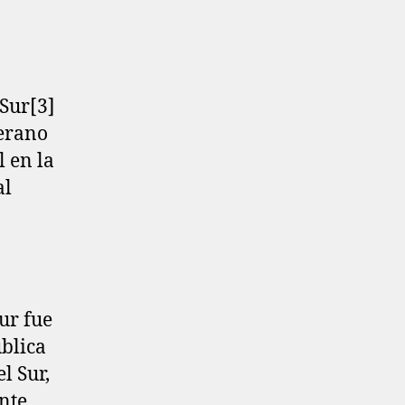
Sur[3]​
berano
l en la
al
ur fue
ública
l Sur,
nte