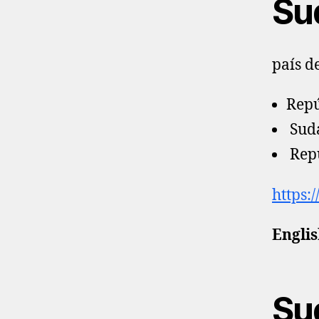
Su
país d
Repú
Suda
Repu
https:
Englis
Su