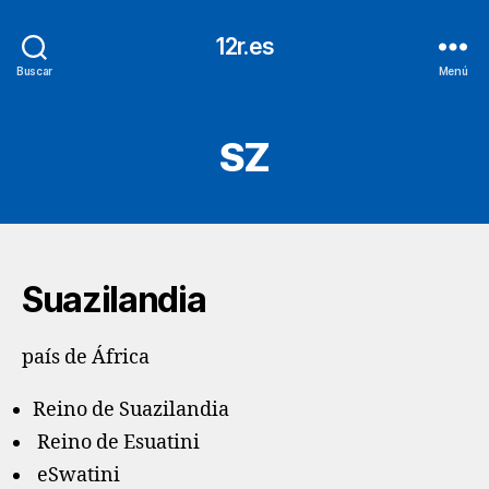
12r.es
Buscar
Menú
SZ
Suazilandia
país de África
Reino de Suazilandia
Reino de Esuatini
eSwatini