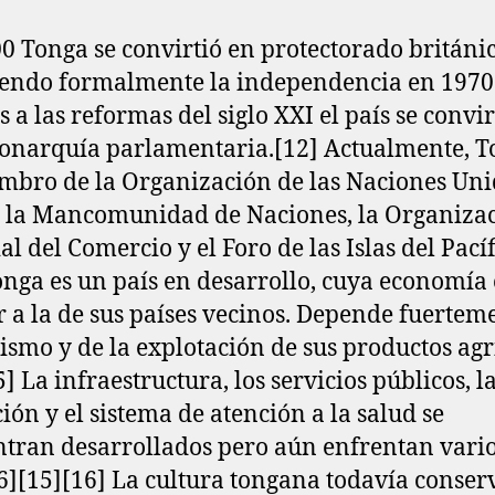
0 Tonga se convirtió en protectorado británic
endo formalmente la independencia en 1970.
s a las reformas del siglo XXI el país se convir
narquía parlamentaria.[12]​ Actualmente, 
mbro de la Organización de las Naciones Uni
 la Mancomunidad de Naciones, la Organiza
l del Comercio y el Foro de las Islas del Pacífi
Tonga es un país en desarrollo, cuya economía 
r a la de sus países vecinos. Depende fuertem
rismo y de la explotación de sus productos agr
5]​ La infraestructura, los servicios públicos, l
ión y el sistema de atención a la salud se
tran desarrollados pero aún enfrentan vari
[6]​[15]​[16]​ La cultura tongana todavía conser