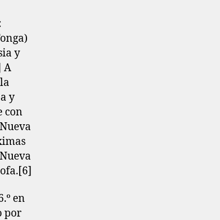
:
Tonga)
sia y
​ A
la
a y
e con
a Nueva
óximas
e Nueva
ofa.[6]
6.º en
o por