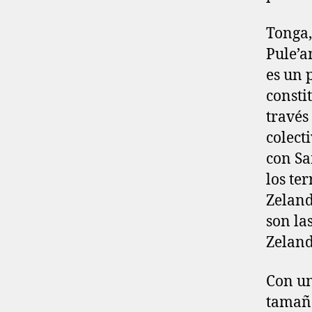
Tonga,
Pule’a
es un 
consti
través
colect
con Sa
los te
Zeland
son la
Zeland
Con un
tamaño