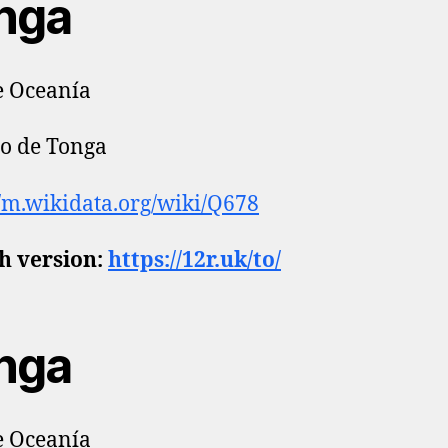
nga
e Oceanía
o de Tonga
//m.wikidata.org/wiki/Q678
h version:
https://12r.uk/to/
nga
e Oceanía