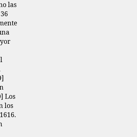
mo las
 36
amente
 una
ayor
l
l
]​
un
]​ Los
n los
1616.
n