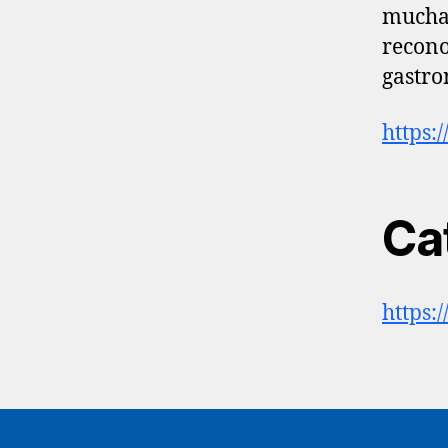
muchas
recono
gastro
https:
Ca
https: