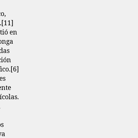
o,
[11]​
tió en
Tonga
das
ción
co.[6]​
es
ente
ícolas.
a
os
va