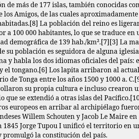
ón de más de 177 islas, también conocidas co
de los Amigos, de las cuales aproximadamente
habitadas.[8]​ La población del reino es liger
or a 100 000 habitantes, lo que se traduce en
ad demográfica de 139 hab./km².[7]​[3]​ La m
de su población es seguidora de alguna iglesia
na y habla los dos idiomas oficiales del país: e
y el tongano.[6]​ Los lapita arribaron al actua
rio de Tonga entre los años 1500 y 1000 a. C.[9
ollaron su propia cultura e incluso crearon 
 que se extendió a otras islas del Pacífico.[10
os europeos en arribar al archipiélago fuero
ndeses Willem Schouten y Jacob Le Maire en 
En 1845 Jorge Tupou I unificó el territorio en u
y promulgó la constitución del país.