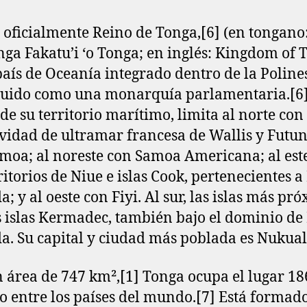
 oficialmente Reino de Tonga,[6]​ (en tongano
nga Fakatu’i ‘o Tonga; en inglés: Kingdom of 
país de Oceanía integrado dentro de la Poline
tuido como una monarquía parlamentaria.[6]
 de su territorio marítimo, limita al norte con 
ividad de ultramar francesa de Wallis y Futun
moa; al noreste con Samoa Americana; al est
rritorios de Niue e islas Cook, pertenecientes 
a; y al oeste con Fiyi. Al sur, las islas más pr
s islas Kermadec, también bajo el dominio d
a. Su capital y ciudad más poblada es Nukual
 área de 747 km²,[1]​ Tonga ocupa el lugar 18
 entre los países del mundo.[7]​ Está formad