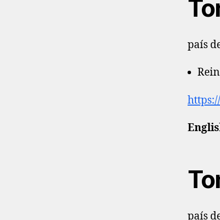
To
país d
Rein
https:
Englis
To
país d