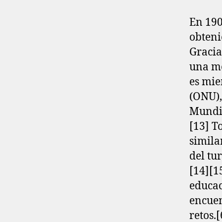
En 190
obteni
Gracia
una mo
es mie
(ONU),
Mundia
[13]​ 
simila
del tu
[14]​[1
educac
encuen
retos.