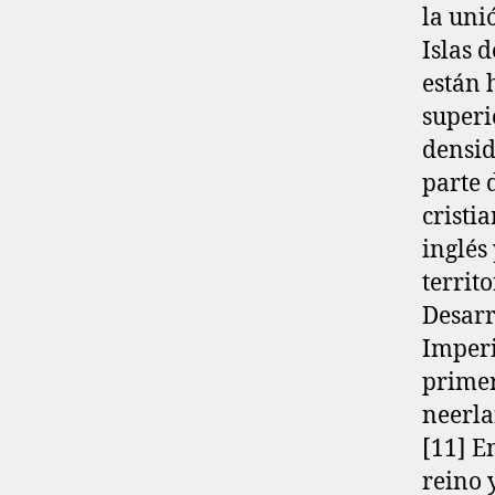
la uni
Islas 
están 
superi
densid
parte 
cristia
inglés 
territo
Desarr
Imperio
primer
neerla
[11]​ 
reino 